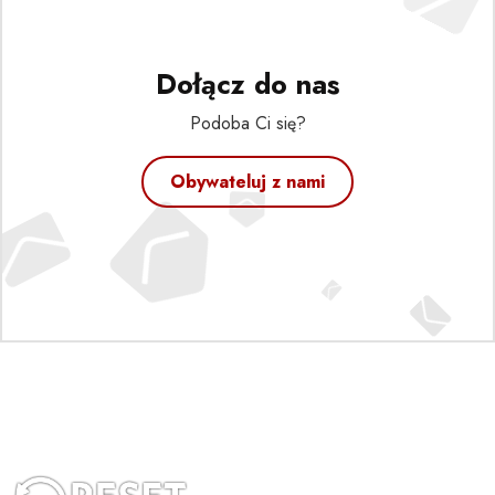
Dołącz do nas
Podoba Ci się?
Obywateluj z nami