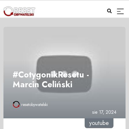
#CotygonikResetu -
Marcin Celiński
resetobywatelski
sie 17, 2024
youtube