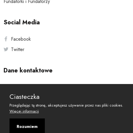
Fundatorki i Fundatorzy
Social Media
Facebook
Twitter
Dane kontaktowe
Andersa 10, 00-201 Warszawa
Ciasteczka
reset@resetobywatelski.pl
Przeglądając tą stronę, akceptujesz używanie przez nas pliki cookies.
Więcej informacji
Rozumiem