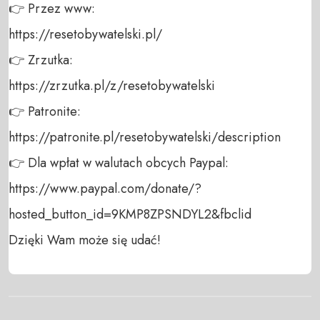
👉 Przez www: 

https://resetobywatelski.pl/ 

👉 Zrzutka: 

https://zrzutka.pl/z/resetobywatelski 

👉 Patronite: 

https://patronite.pl/resetobywatelski/description

👉 Dla wpłat w walutach obcych Paypal:

https://www.paypal.com/donate/?
hosted_button_id=9KMP8ZPSNDYL2&fbclid

Dzięki Wam może się udać!