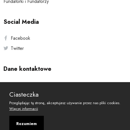
Fundatorki i Fundatorzy
Social Media
Facebook
Twitter
Dane kontaktowe
Andersa 10, 00-201 Warszawa
Ciasteczka
reset@resetobywatelski.pl
Przeglądając tą stronę, akceptujesz używanie przez nas pliki cookies.
Więcej informacji
Rozumiem