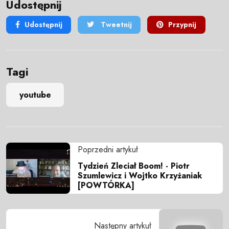
Udostępnij
Udostępnij
Tweetnij
Przypnij
Tagi
youtube
Poprzedni artykuł
Tydzień Zleciał Boom! - Piotr
Szumlewicz i Wojtko Krzyżaniak
[POWTÓRKA]
Następny artykuł