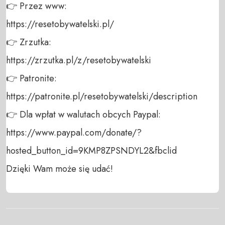
👉 Przez www: 

https://resetobywatelski.pl/ 

👉 Zrzutka: 

https://zrzutka.pl/z/resetobywatelski 

👉 Patronite: 

https://patronite.pl/resetobywatelski/description

👉 Dla wpłat w walutach obcych Paypal:

https://www.paypal.com/donate/?
hosted_button_id=9KMP8ZPSNDYL2&fbclid

Dzięki Wam może się udać!