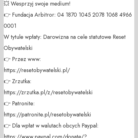
💥 Wesprzyj swoje medium! 

👉 Fundacja Arbitror: 04 1870 1045 2078 1068 4966 
0001 

W tytule wpłaty: Darowizna na cele statutowe Reset 
Obywatelski 

👉 Przez www: 

https://resetobywatelski.pl/ 

👉 Zrzutka: 

https://zrzutka.pl/z/resetobywatelski 

👉 Patronite: 

https://patronite.pl/resetobywatelski

👉 Dla wpłat w walutach obcych Paypal:

https://www.paypal.com/donate/?