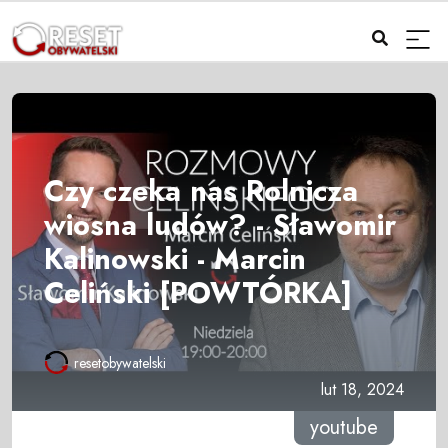
Czy czeka nas Rolnicza
wiosna ludów? - Sławomir
Kalinowski - Marcin
Celiński [POWTÓRKA]
resetobywatelski
lut 18, 2024
youtube