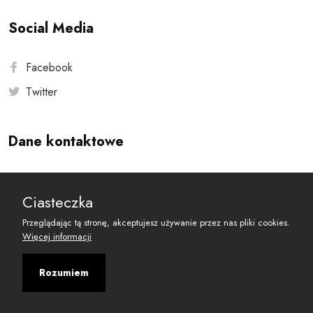
Social Media
Facebook
Twitter
Dane kontaktowe
Andersa 10, 00-201 Warszawa
Ciasteczka
reset@resetobywatelski.pl
Przeglądając tą stronę, akceptujesz używanie przez nas pliki cookies.
Więcej informacji
Rozumiem
©
2026
Fundacja Arbitror