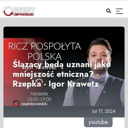
Ślązacy będą uznani jako
mniejszość etniczna? -
Rzepka - Igor Krawetz
resetobywatelski
lut 17, 2024
youtube