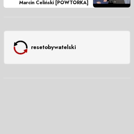
Marcin Celiński [POWTÓRKA]
resetobywatelski