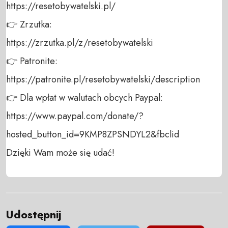
https://resetobywatelski.pl/ 

👉 Zrzutka: 

https://zrzutka.pl/z/resetobywatelski 

👉 Patronite: 

https://patronite.pl/resetobywatelski/description

👉 Dla wpłat w walutach obcych Paypal:

https://www.paypal.com/donate/?
hosted_button_id=9KMP8ZPSNDYL2&fbclid

Dzięki Wam może się udać!
Udostępnij