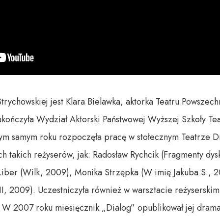
trychowskiej jest Klara Bielawka, aktorka Teatru Powszec
kończyła Wydział Aktorski Państwowej Wyższej Szkoły Teat
tym samym roku rozpoczęła pracę w stołecznym Teatrze Dr
h takich reżyserów, jak: Radosław Rychcik (Fragmenty dys
Liber (Wilk, 2009), Monika Strzępka (W imię Jakuba S., 2
 II, 2009). Uczestniczyła również w warsztacie reżysers
 W 2007 roku miesięcznik „Dialog” opublikował jej dramat