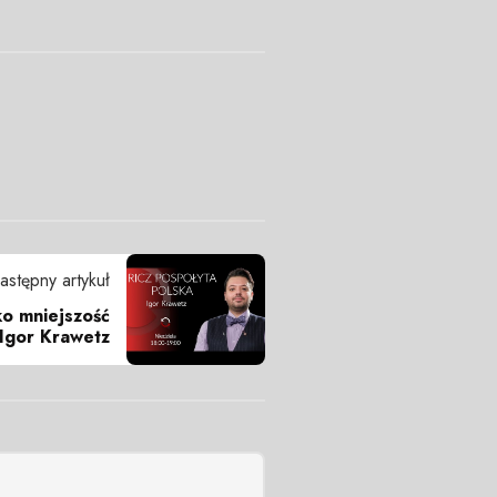
astępny artykuł
ko mniejszość
 Igor Krawetz