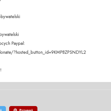
bywatelski 

bywatelski

cych Paypal:

donate/?hosted_button_id=9KMP8ZPSNDYL2

!
j
Przypnij