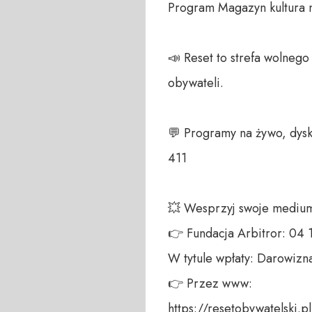
Program Magazyn kultura n
📣 Reset to strefa wolneg
obywateli. 

💬 Programy na żywo, dysk
411 

💥 Wesprzyj swoje medium!
👉 Fundacja Arbitror: 04
W tytule wpłaty: Darowizna
👉 Przez www: 

https://resetobywatelski.pl/