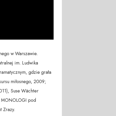
hnego w Warszawie.

ralnej im. Ludwika 
amatycznym, gdzie grała 
kursu miłosnego, 2009; 
011), Suse Wächter 
kim MONOLOGI pod 
 Zrazy.
