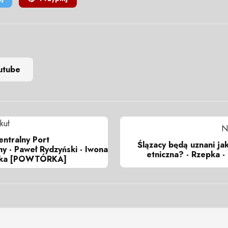
utube
kuł
N
ntralny Port
Ślązacy będą uznani ja
y - Paweł Rydzyński - Iwona
etniczna? - Rzepka -
zka [POWTÓRKA]