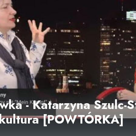
awka - Katarzyna Szulc-
 kultura [POWTÓRKA]