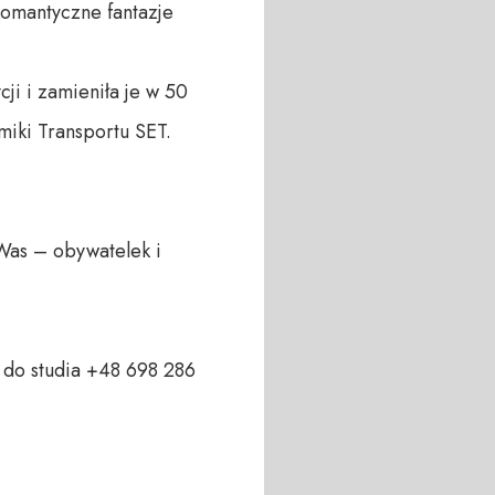
romantyczne fantazje 
i i zamieniła je w 50 
iki Transportu SET.

Was – obywatelek i 
do studia +48 698 286 