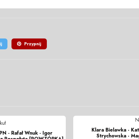
j
Przypnij
N
kuł
Klara Bielawka - Kat
IPN - Rafał Wnuk - Igor
Strychowska - Ma
icz Pospołyta [POWTÓRKA]