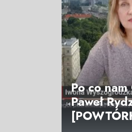
Po co nam 
Paweł Rydz
[POWTÓR