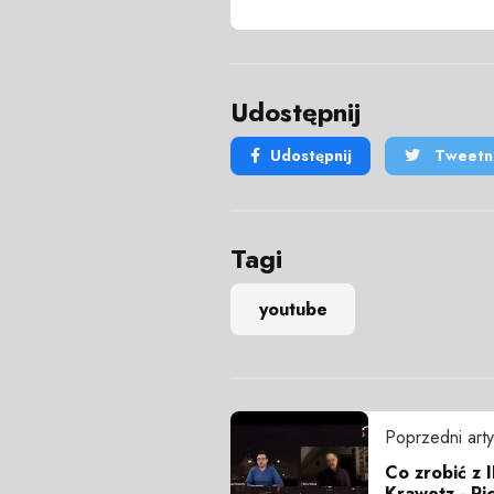
Udostępnij
Udostępnij
Tweetni
Tagi
youtube
Poprzedni arty
Co zrobić z 
Krawetz - R