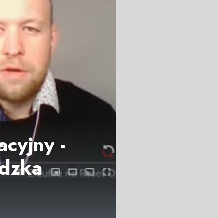
cyjny -
odzka