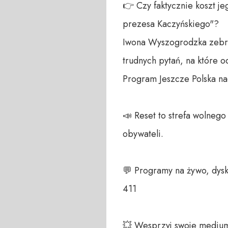
👉 Czy faktycznie koszt je
prezesa Kaczyńskiego"?

Iwona Wyszogrodzka zebrała
trudnych pytań, na które 
Program Jeszcze Polska na
📣 Reset to strefa wolneg
obywateli. 

💬 Programy na żywo, dysk
411 

💥 Wesprzyj swoje medium!