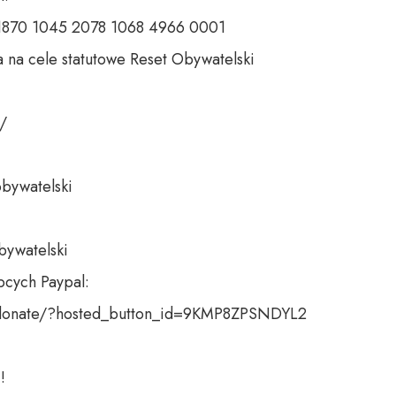
 1870 1045 2078 1068 4966 0001 

 na cele statutowe Reset Obywatelski 

 

bywatelski 

bywatelski

cych Paypal:

donate/?hosted_button_id=9KMP8ZPSNDYL2

!