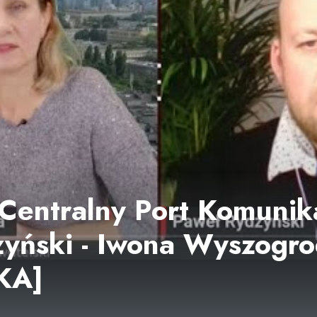
Centralny Port Komunika
yński - Iwona Wyszogr
KA]