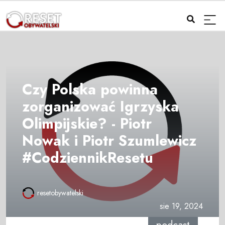
Czy Polska powinna
zorganizować Igrzyska
Olimpijskie? - Piotr
Nowak i Piotr Szumlewicz
#CodziennikResetu
resetobywatelski
sie 19, 2024