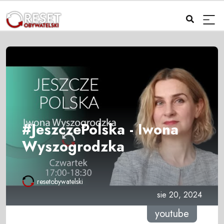
#JeszczePolska - Iwona
Wyszogrodzka
resetobywatelski
sie 20, 2024
youtube