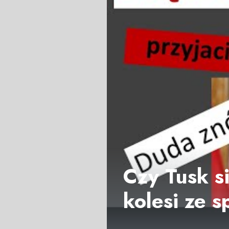
Czy Tusk s
kolesi ze 