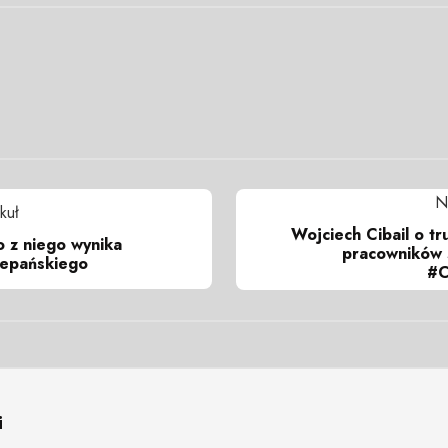
N
kuł
Wojciech Cibail o tr
co z niego wynika
pracowników
epańskiego
#C
i