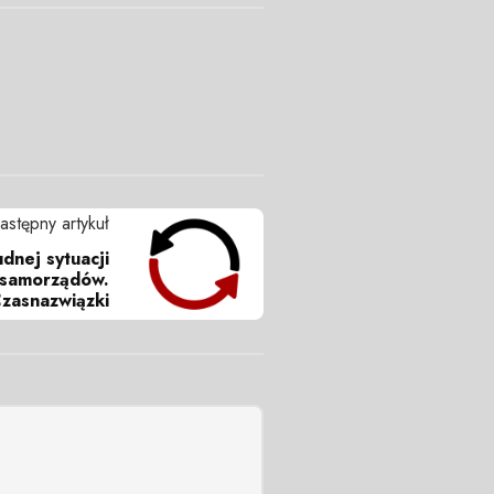
astępny artykuł
udnej sytuacji
 samorządów.
zasnazwiązki