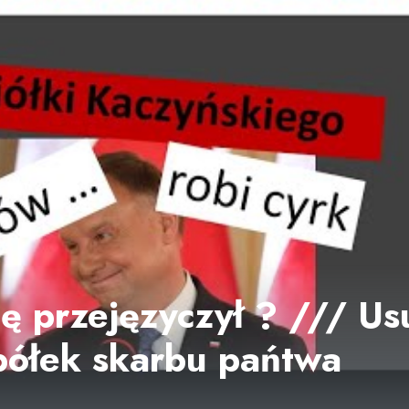
ię przejęzyczył ? /// U
spółek skarbu pańtwa