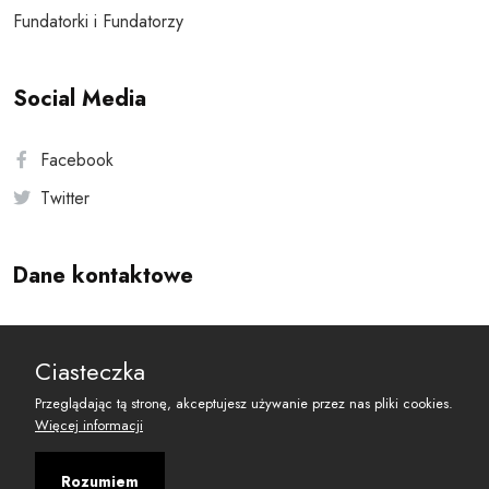
Fundatorki i Fundatorzy
Social Media
Facebook
Twitter
Dane kontaktowe
Andersa 10, 00-201 Warszawa
Ciasteczka
reset@resetobywatelski.pl
Przeglądając tą stronę, akceptujesz używanie przez nas pliki cookies.
Więcej informacji
Rozumiem