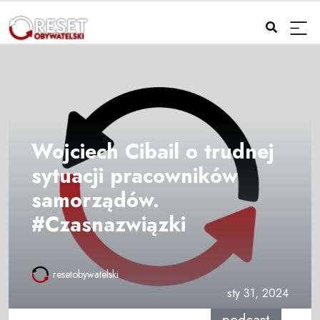
Wojciech Cibail o trudnej
sytuacji pracowników
samorządów.
#Czasnazwiązki
resetobywatelski
sty 31, 2024