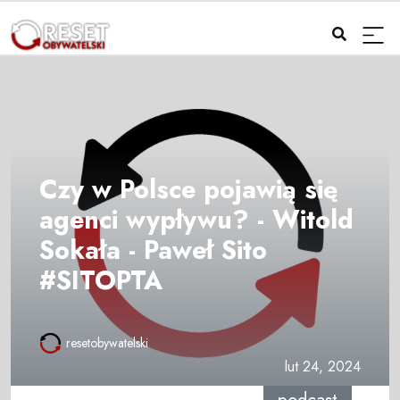
Czy w Polsce pojawią się
agenci wypływu? - Witold
Sokała - Paweł Sito
#SITOPTA
resetobywatelski
lut 24, 2024