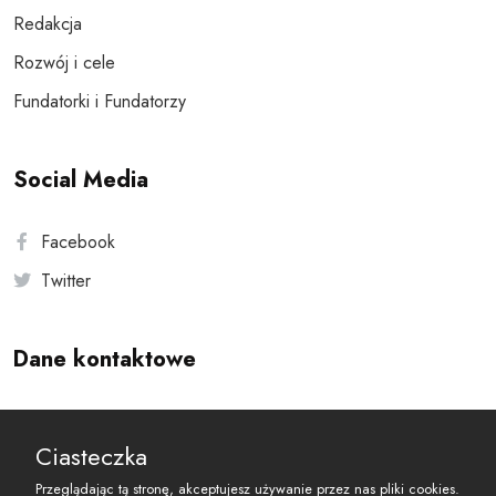
Redakcja
Rozwój i cele
Fundatorki i Fundatorzy
Social Media
Facebook
Twitter
Dane kontaktowe
Andersa 10, 00-201 Warszawa
Ciasteczka
reset@resetobywatelski.pl
Przeglądając tą stronę, akceptujesz używanie przez nas pliki cookies.