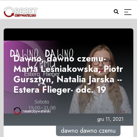
Dawno, dawno czemu-
Marta Leśniakowska, Piotr
Gursztyn, Natalia Jarska --
Estera Flieger- odc. 19
resetobywatelski
gru 11, 2021
dawno dawno czemu