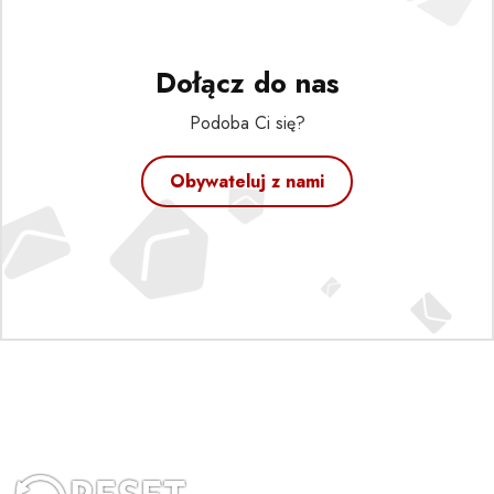
Dołącz do nas
Podoba Ci się?
Obywateluj z nami