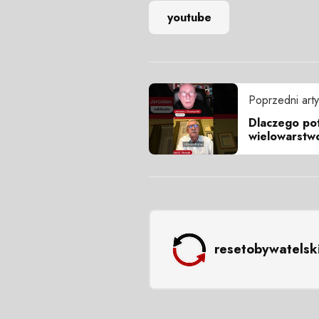
youtube
Poprzedni arty
Dlaczego pot
wielowarstw
resetobywatelsk