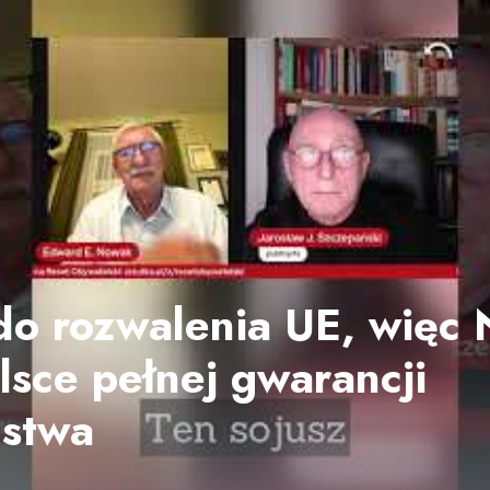
o rozwalenia UE, więc
lsce pełnej gwarancji
ństwa