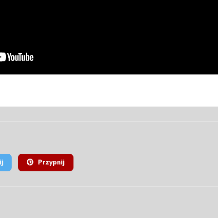
j
Przypnij