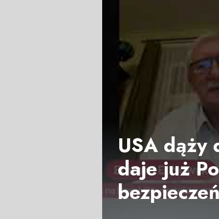
USA dąży d
daje już Po
bezpiecze