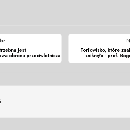
kuł
N
rzebna jest
Torfowisko, które zna
owa obrona przeciwlotnicza
zniknęło - prof. Bog
i