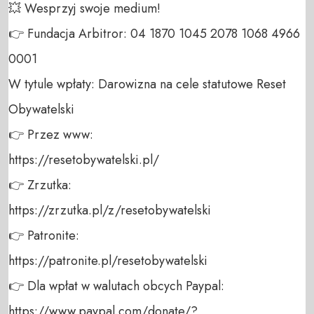
💥 Wesprzyj swoje medium! 

👉 Fundacja Arbitror: 04 1870 1045 2078 1068 4966 
0001 

W tytule wpłaty: Darowizna na cele statutowe Reset 
Obywatelski 

👉 Przez www: 

https://resetobywatelski.pl/ 

👉 Zrzutka: 

https://zrzutka.pl/z/resetobywatelski 

👉 Patronite: 

https://patronite.pl/resetobywatelski

👉 Dla wpłat w walutach obcych Paypal:

https://www.paypal.com/donate/?