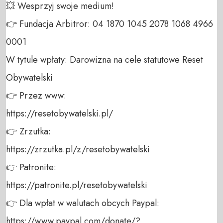
💥 Wesprzyj swoje medium! 

👉 Fundacja Arbitror: 04 1870 1045 2078 1068 4966 
0001 

W tytule wpłaty: Darowizna na cele statutowe Reset 
Obywatelski 

👉 Przez www: 

https://resetobywatelski.pl/ 

👉 Zrzutka: 

https://zrzutka.pl/z/resetobywatelski 

👉 Patronite: 

https://patronite.pl/resetobywatelski

👉 Dla wpłat w walutach obcych Paypal:

https://www.paypal.com/donate/?