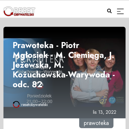
Prawoteka - Piotr
Mgłosiek - M. Ciemięga, J.
Jeżewska, M.
Kożuchowska-Warywoda -
odc. 82
resetobywatelski
lis 13, 2022
prawoteka