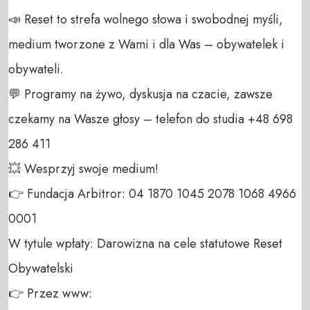
📣 Reset to strefa wolnego słowa i swobodnej myśli, 
medium tworzone z Wami i dla Was – obywatelek i 
obywateli. 

💬 Programy na żywo, dyskusja na czacie, zawsze 
czekamy na Wasze głosy – telefon do studia +48 698 
286 411 

💥 Wesprzyj swoje medium! 

👉 Fundacja Arbitror: 04 1870 1045 2078 1068 4966 
0001 

W tytule wpłaty: Darowizna na cele statutowe Reset 
Obywatelski 

👉 Przez www: 
