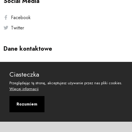
Social Media
Facebook
Twitter
Dane kontaktowe
Andersa 10, 00-201 Warszawa
Ciasteczka
reset@resetobywatelski.pl
Przeglądając tą stronę, akceptujesz używanie przez nas pliki cookies.
Więcej informacji
Rozumiem
©
2026
Fundacja Arbitror
Developed with
by
Maciej
&
Łukasz