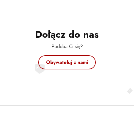
Dołącz do nas
Podoba Ci się?
Obywateluj z nami