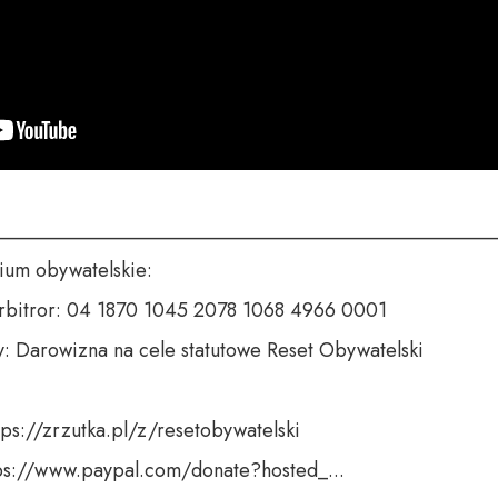
___________________________________________________
um obywatelskie:

rbitror: 04 1870 1045 2078 1068 4966 0001

y: Darowizna na cele statutowe Reset Obywatelski

tps://zrzutka.pl/z/resetobywatelski

tps://www.paypal.com/donate?hosted_...