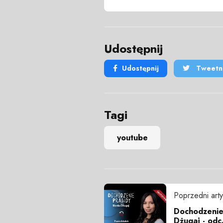
Udostępnij
Udostępnij
Tweetni
Tagi
youtube
Poprzedni arty
Dochodzenie 
Dżugaj - odc