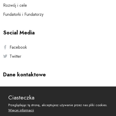
Rozwój i cele
Fundatorki i Fundatorzy
Social Media
Facebook
Twitter
Dane kontaktowe
Andersa 10, 00-201 Warszawa
Ciasteczka
reset@resetobywatelski.pl
Przeglądając tą stronę, akceptujesz używanie przez nas pliki cookies.
Więcej informacji