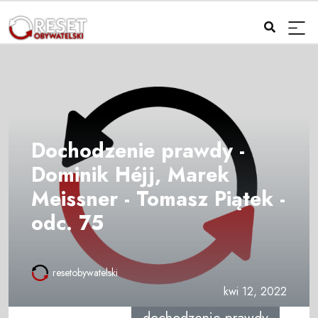
Dochodzenie prawdy -
Dominik Héjj, Marek
Meissner - Tomasz Piątek -
odc. 75
resetobywatelski
kwi 12, 2022