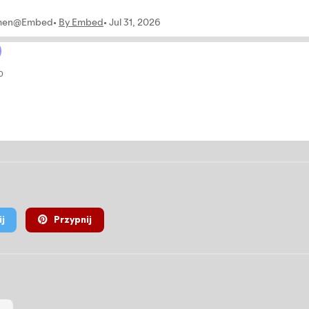
j
Przypnij