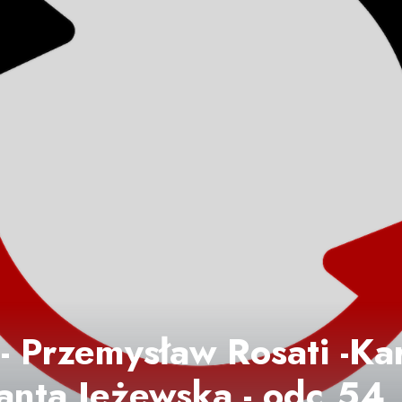
- Przemysław Rosati -Kar
lanta Jeżewska - odc.54