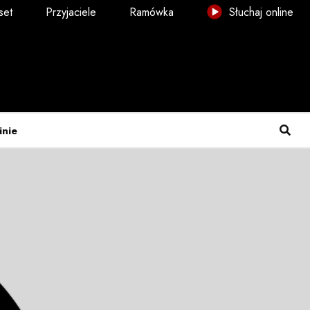
set
Przyjaciele
Ramówka
Słuchaj online
inie