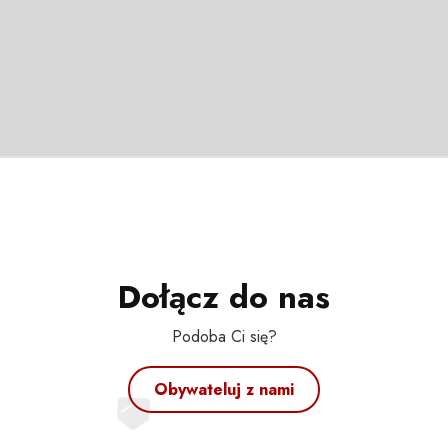
Dołącz do nas
Podoba Ci się?
Obywateluj z nami