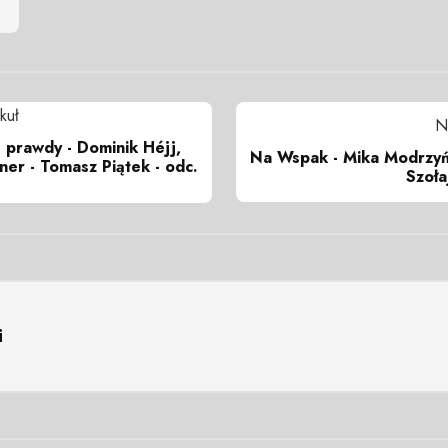
kuł
N
prawdy - Dominik Héjj,
Na Wspak - Mika Modrzyń
er - Tomasz Piątek - odc.
Szoła
i