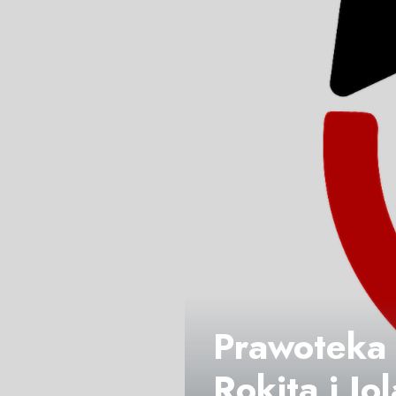
Prawoteka 
Rokita i Jo