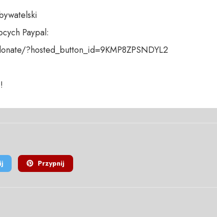
bywatelski

cych Paypal:

donate/?hosted_button_id=9KMP8ZPSNDYL2

!
j
Przypnij