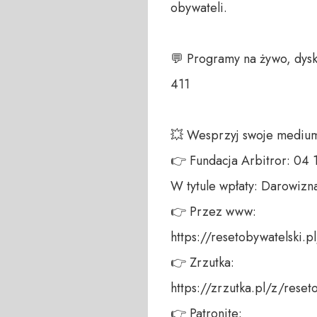
obywateli. 

💬 Programy na żywo, dysk
411 

💥 Wesprzyj swoje medium!
👉 Fundacja Arbitror: 04
W tytule wpłaty: Darowizna
👉 Przez www: 

https://resetobywatelski.pl/
👉 Zrzutka: 

https://zrzutka.pl/z/reseto
👉 Patronite: 
