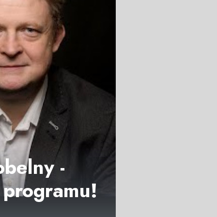
belny -
a programu!