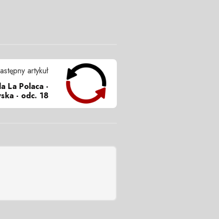
astępny artykuł
a La Polaca -
ska - odc. 18