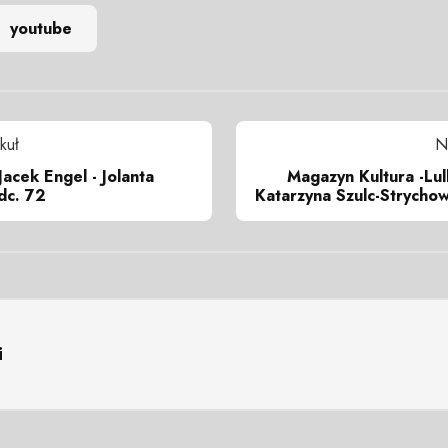
youtube
kuł
N
Jacek Engel - Jolanta
Magazyn Kultura -Lull
dc. 72
Katarzyna Szulc-Strychow
i