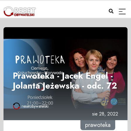
Prawoteka - Jacek Engel -
Jolanta Jeżewska - odc. 72
resetobywatelski
sie 28, 2022
prawoteka