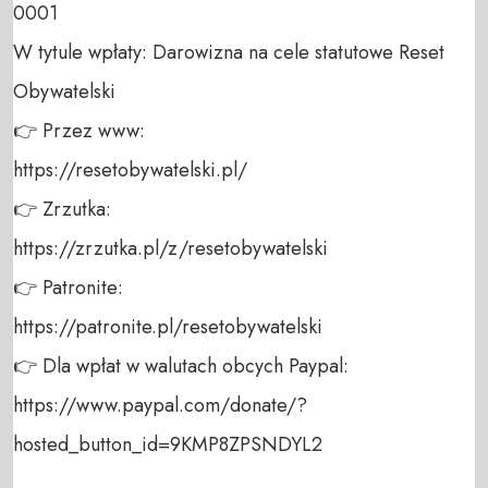
0001 

W tytule wpłaty: Darowizna na cele statutowe Reset 
Obywatelski 

👉 Przez www: 

https://resetobywatelski.pl/ 

👉 Zrzutka: 

https://zrzutka.pl/z/resetobywatelski 

👉 Patronite: 

https://patronite.pl/resetobywatelski

👉 Dla wpłat w walutach obcych Paypal:

https://www.paypal.com/donate/?
hosted_button_id=9KMP8ZPSNDYL2
