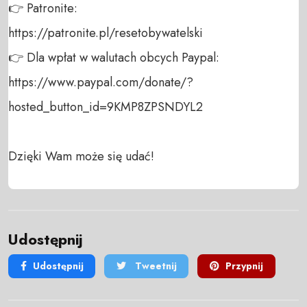
👉 Patronite: 

https://patronite.pl/resetobywatelski

👉 Dla wpłat w walutach obcych Paypal:

https://www.paypal.com/donate/?
hosted_button_id=9KMP8ZPSNDYL2

Dzięki Wam może się udać!
Udostępnij
Udostępnij
Tweetnij
Przypnij