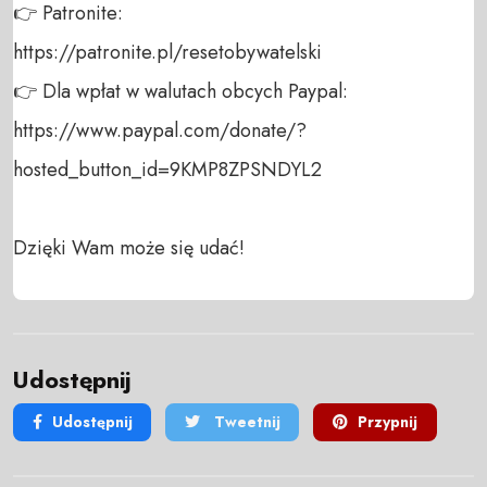
👉 Patronite: 

https://patronite.pl/resetobywatelski

👉 Dla wpłat w walutach obcych Paypal:

https://www.paypal.com/donate/?
hosted_button_id=9KMP8ZPSNDYL2

Dzięki Wam może się udać!
Udostępnij
Udostępnij
Tweetnij
Przypnij