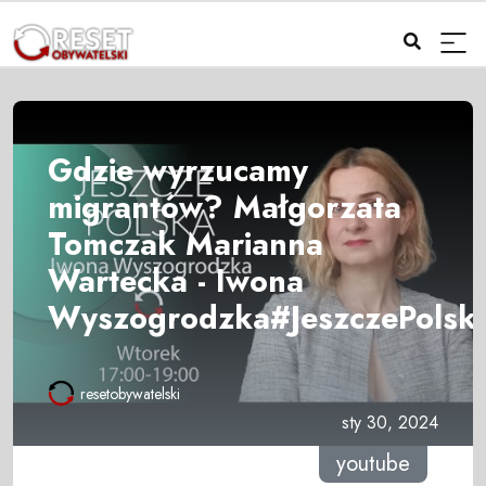
Gdzie wyrzucamy
migrantów? Małgorzata
Tomczak Marianna
Wartecka - Iwona
Wyszogrodzka#JeszczePolsk
resetobywatelski
sty 30, 2024
youtube