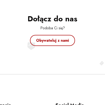
Dołącz do nas
Podoba Ci się?
Obywateluj z nami