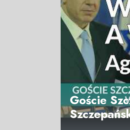
Goście Szc
Szczepańsk