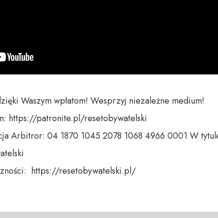
dzięki Waszym wpłatom! Wesprzyj niezależne medium! 

 https://patronite.pl/resetobywatelski

ja Arbitror: 04 1870 1045 2078 1068 4966 0001 W tytule
telski 

ności:  https://resetobywatelski.pl/ 
