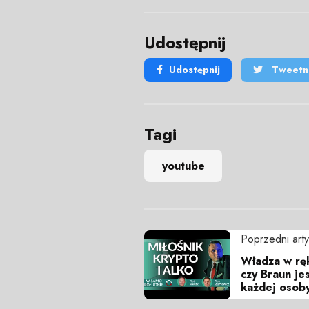
Udostępnij
Udostępnij
Tweetni
Tagi
youtube
Poprzedni arty
Władza w ręk
czy Braun je
każdej osob