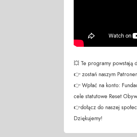
💥 Te programy powstają 
👉 zostań naszym Patronem:
👉 Wpłać na konto: Fundac
cele statutowe Reset Obywa
👉dołącz do naszej społecz
Dziękujemy!