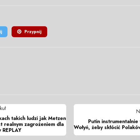
j
Przypnij
kuł
N
ach takich ludzi jak Metzen
Putin instrumentalnie
st realnym zagrożeniem dla
Wołyń, żeby skłócić Polakó
y REPLAY