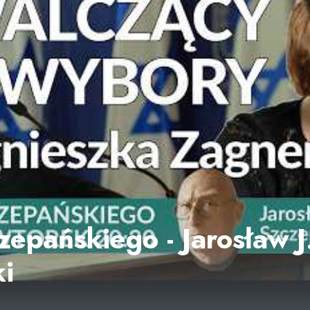
zepańskiego - Jarosław J
i