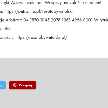
dzięki Waszym wpłatom! Wesprzyj niezależne medium! 

 https://patronite.pl/resetobywatelski

ja Arbitror: 04 1870 1045 2078 1068 4966 0001 W tytule
telski 

ności:  https://resetobywatelski.pl/ 

j
Przypnij