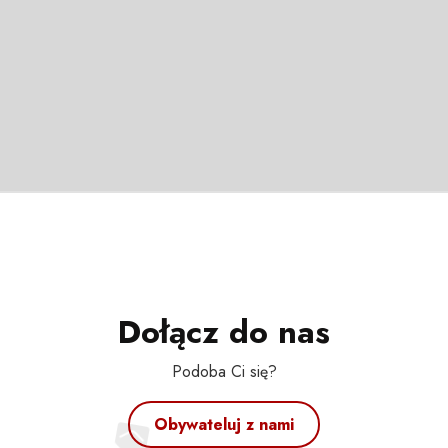
Dołącz do nas
Podoba Ci się?
Obywateluj z nami