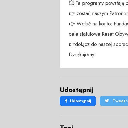
💥 Te programy powstają 
👉 zostań naszym Patronem:
👉 Wpłać na konto: Fundac
cele statutowe Reset Obywa
👉dołącz do naszej społecz
Dziękujemy!
Udostępnij
Udostępnij
Tweetni
Tagi