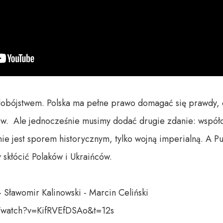
dobójstwem. Polska ma pełne prawo domagać się prawdy, e
ów.  Ale jednocześnie musimy dodać drugie zdanie: współc
nie jest sporem historycznym, tylko wojną imperialną. A Put
 skłócić Polaków i Ukraińców. 

- Sławomir Kalinowski - Marcin Celiński

/watch?v=KifRVEfDSAo&t=12s
