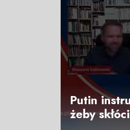
Putin inst
żeby skłóc