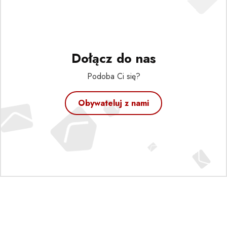
Dołącz do nas
Podoba Ci się?
Obywateluj z nami