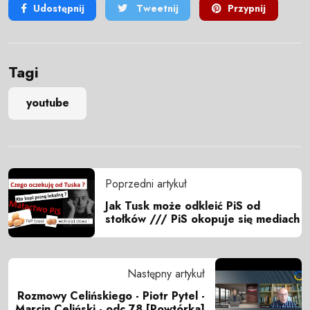
Udostępnij
Tweetnij
Przypnij
Tagi
youtube
Poprzedni artykuł
Jak Tusk może odkleić PiS od
stołków /// PiS okopuje się mediach
Następny artykuł
Rozmowy Celińskiego - Piotr Pytel -
Marcin Celiński - odc.78 [Powtórka]