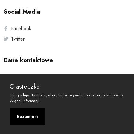
Social Media
Facebook
Twitter
Dane kontaktowe
Andersa 10, 00-201 Warszawa
Ciasteczka
reset@resetobywatelski.pl
Przeglądając tą stronę, akceptujesz używanie przez nas pliki cookies.
Więcej informacji
Rozumiem
©
2026
Fundacja Arbitror