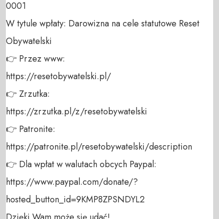
0001 

W tytule wpłaty: Darowizna na cele statutowe Reset 
Obywatelski 

👉 Przez www: 

https://resetobywatelski.pl/ 

👉 Zrzutka: 

https://zrzutka.pl/z/resetobywatelski 

👉 Patronite: 

https://patronite.pl/resetobywatelski/description

👉 Dla wpłat w walutach obcych Paypal:

https://www.paypal.com/donate/?
hosted_button_id=9KMP8ZPSNDYL2 

Dzięki Wam może się udać!