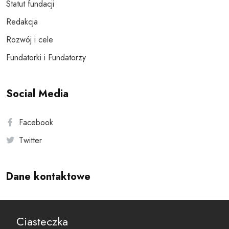
Statut fundacji
Redakcja
Rozwój i cele
Fundatorki i Fundatorzy
Social Media
Facebook
Twitter
Dane kontaktowe
Andersa 10, 00-201 Warszawa
Ciasteczka
reset@resetobywatelski.pl