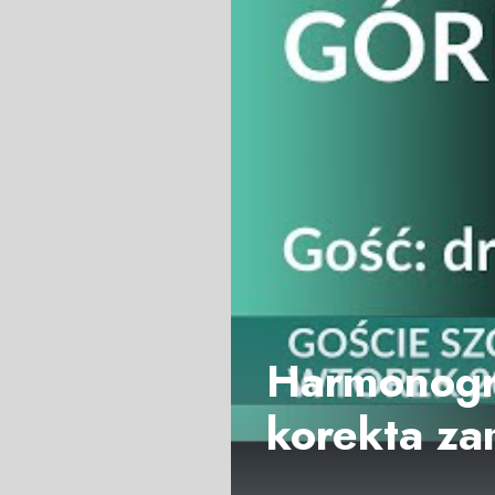
Harmonogra
korekta za