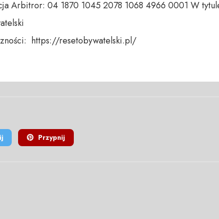
ja Arbitror: 04 1870 1045 2078 1068 4966 0001 W tytule
telski 

ności:  https://resetobywatelski.pl/ 

j
Przypnij