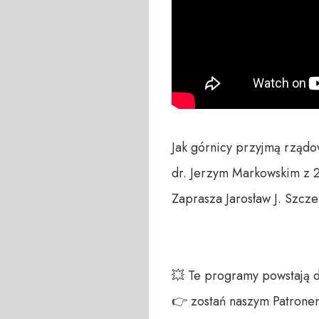
Jak górnicy przyjmą rządow
dr. Jerzym Markowskim z 29
Zaprasza Jarosław J. Szczep
💥 Te programy powstają 
👉 zostań naszym Patronem: