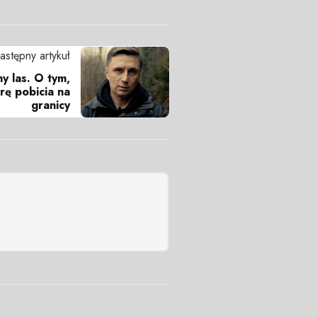
astępny artykuł
y las. O tym,
rę pobicia na
granicy