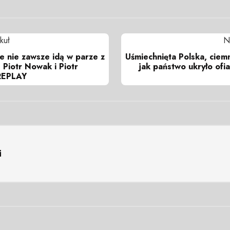
kuł
N
e nie zawsze idą w parze z
Uśmiechnięta Polska, ciemn
 Piotr Nowak i Piotr
jak państwo ukryło ofia
REPLAY
i