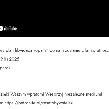
y plan likwidacji kopalń? Co nam zostanie z lat świetnoś
 lis 2025

ański.

dzięki Waszym wpłatom! Wesprzyj niezależne medium! 

 https://patronite.pl/resetobywatelski
