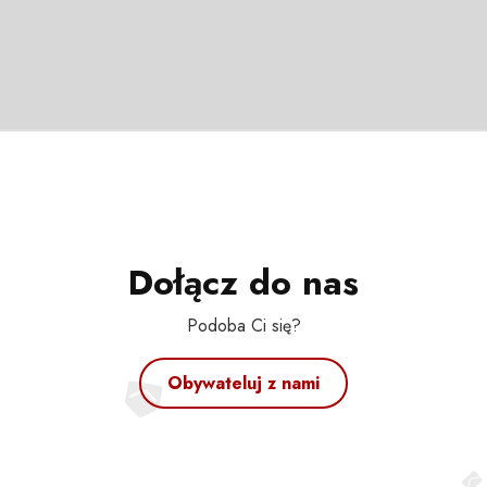
Dołącz do nas
Podoba Ci się?
Obywateluj z nami