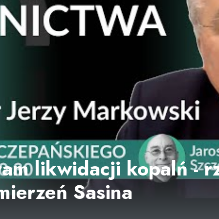
m likwidacji kopalń - 
mierzeń Sasina