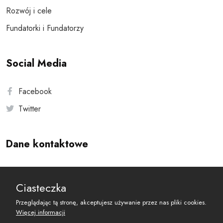
Rozwój i cele
Fundatorki i Fundatorzy
Social Media
Facebook
Twitter
Dane kontaktowe
Andersa 10, 00-201 Warszawa
Ciasteczka
reset@resetobywatelski.pl
Przeglądając tą stronę, akceptujesz używanie przez nas pliki cookies.
Więcej informacji