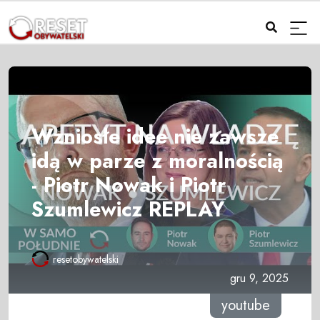
Wzniosłe idee nie zawsze
idą w parze z moralnością
- Piotr Nowak i Piotr
Szumlewicz REPLAY
resetobywatelski
gru 9, 2025
youtube