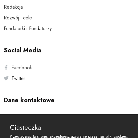
Redakcja
Rozwój i cele
Fundatorki i Fundatorzy
Social Media
Facebook
Twitter
Dane kontaktowe
Andersa 10, 00-201 Warszawa
Ciasteczka
reset@resetobywatelski.pl
Przeglądając tą stronę, akceptujesz używanie przez nas pliki cookies.