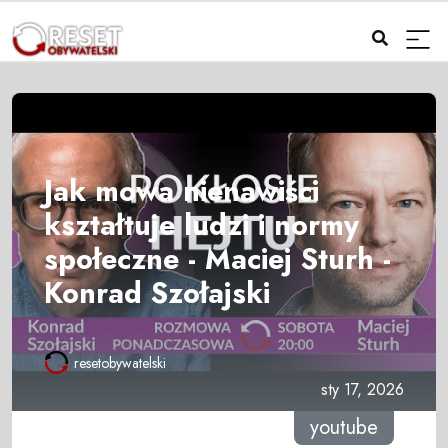
Jak mowa nienawiści
kształtuje ludzi i normy
społeczne - Maciej Sturh -
Konrad Szołajski
resetobywatelski
sty 17, 2026
youtube