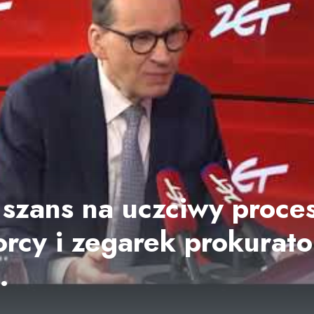
 szans na uczciwy proces
orcy i zegarek prokurat
.