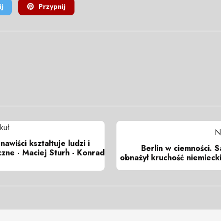
j
Przypnij
kuł
N
awiści kształtuje ludzi i
Berlin w ciemności. S
zne - Maciej Sturh - Konrad
obnażył kruchość niemiec