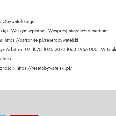
u Obywatelskiego

dzięki Waszym wpłatom! Wesprzyj niezależne medium! 

 https://patronite.pl/resetobywatelski

ja Arbitror: 04 1870 1045 2078 1068 4966 0001 W tytule
telski 

ności:  https://resetobywatelski.pl/ 
