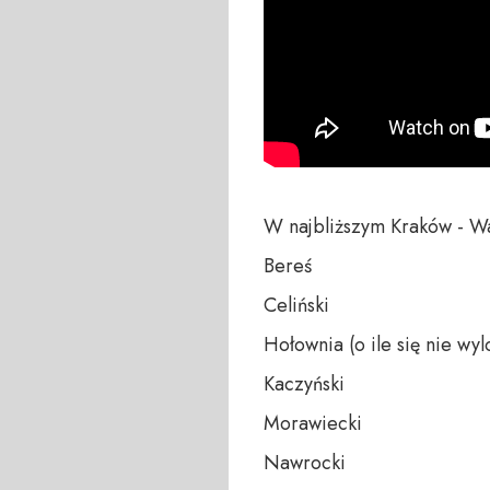
W najbliższym Kraków - Wa
Bereś

Celiński

Hołownia (o ile się nie wylo
Kaczyński

Morawiecki

Nawrocki
