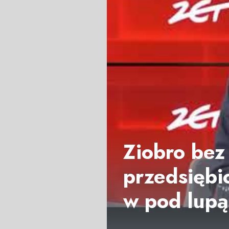
Ziobro bez
przedsiębi
w pod lupą