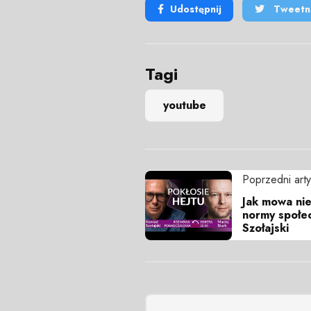
Udostępnij
Tweetni
Tagi
youtube
Poprzedni arty
Jak mowa nien
normy społec
Szołajski