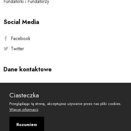
Fundatorki i Fundatorzy
Social Media
Facebook
Twitter
Dane kontaktowe
Andersa 10, 00-201 Warszawa
Ciasteczka
reset@resetobywatelski.pl
Przeglądając tą stronę, akceptujesz używanie przez nas pliki cookies.
Więcej informacji
Rozumiem