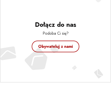
Dołącz do nas
Podoba Ci się?
Obywateluj z nami