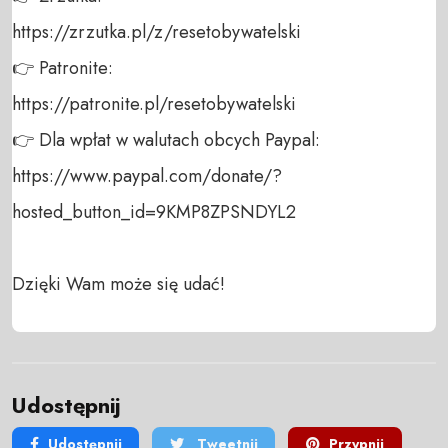
https://zrzutka.pl/z/resetobywatelski 

👉 Patronite: 

https://patronite.pl/resetobywatelski

👉 Dla wpłat w walutach obcych Paypal:

https://www.paypal.com/donate/?
hosted_button_id=9KMP8ZPSNDYL2

Dzięki Wam może się udać!
Udostępnij
Udostępnij
Tweetnij
Przypnij