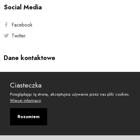
Social Media
Facebook
Twitter
Dane kontaktowe
Andersa 10, 00-201 Warszawa
Ciasteczka
reset@resetobywatelski.pl
Przeglądając tą stronę, akceptujesz używanie przez nas pliki cookies.
Więcej informacji
Rozumiem
©
2026
Fundacja Arbitror