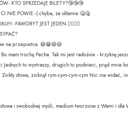
- KTO SPRZEDAJE BILETY?🤥🤥🤥

NIE POWIE:-( chyba, że skłamie 🤐🤐

!!- FAWORYT JEST JEDEN.😵‍💫😵‍💫

SYPAĆ?

aw na przepustce. 😆😁😄😃

Bo mam trochę Pecha. Tak mi jest radośnie - krzyknę jesz
ci Jednych to wystraszy, drugich to podnieci, prąd mnie ko
 Znikły słowa, zniknął rym-cym-cym-cym Nic nie widać, i
o słowa i swobodnej myśli, medium tworzone z Wami i dla 