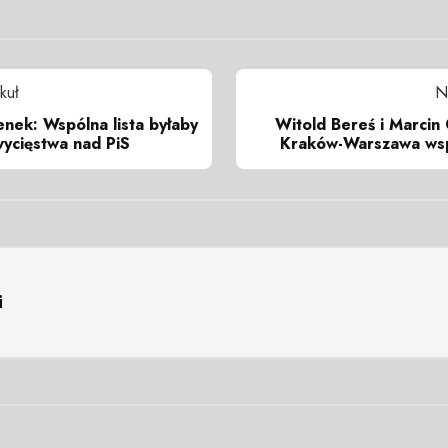
kuł
N
nek: Wspólna lista byłaby
Witold Bereś i Marcin C
ycięstwa nad PiS
Kraków-Warszawa ws
i