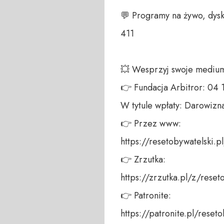
💬 Programy na żywo, dysk
411 

💥 Wesprzyj swoje medium!
👉 Fundacja Arbitror: 04
W tytule wpłaty: Darowizna
👉 Przez www: 

https://resetobywatelski.pl/
👉 Zrzutka: 

https://zrzutka.pl/z/reseto
👉 Patronite: 

https://patronite.pl/reseto