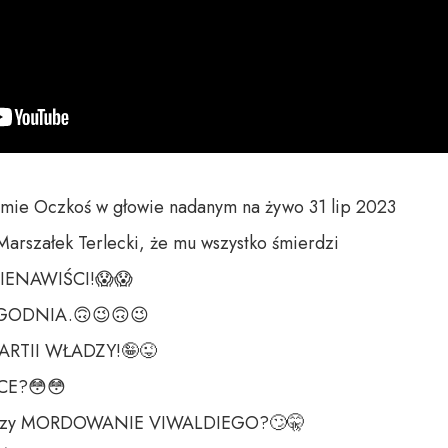
mie Oczkoś w głowie nadanym na żywo 31 lip 2023

rszałek Terlecki, że mu wszystko śmierdzi

NIENAWIŚCI!😱😱

ODNIA.🙃😉🙃😉

RTII WŁADZY!🤪😜

CE?😳😳

zy MORDOWANIE VIWALDIEGO?🙄🤫
