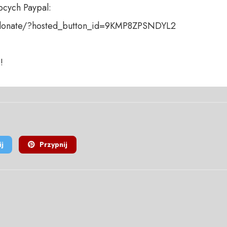
cych Paypal:

donate/?hosted_button_id=9KMP8ZPSNDYL2

!
j
Przypnij