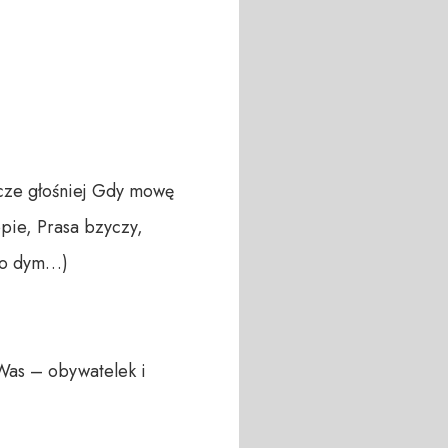
cze głośniej Gdy mowę 
pie, Prasa bzyczy, 
no dym…)

Was – obywatelek i 