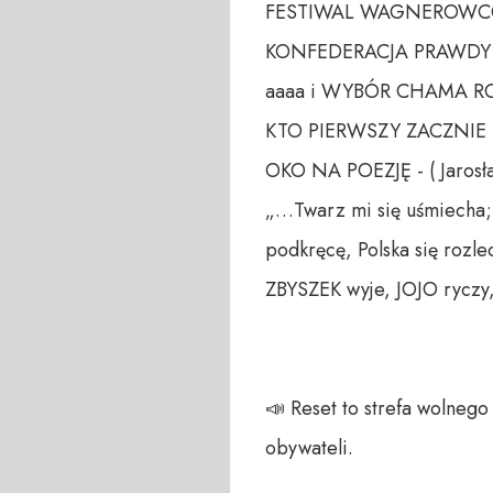
FESTIWAL WAGNEROWCÓW
KONFEDERACJA PRAWDY CI 
aaaa i WYBÓR CHAMA ROKU!
KTO PIERWSZY ZACZNIE 
OKO NA POEZJĘ - ( Jarosł
„…Twarz mi się uśmiecha; 
podkręcę, Polska się rozle
ZBYSZEK wyje, JOJO ryczy,
📣 Reset to strefa wolneg
obywateli. 
