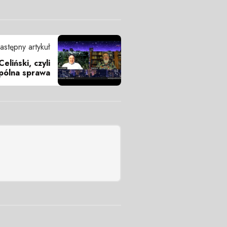
astępny artykuł
eliński, czyli
pólna sprawa