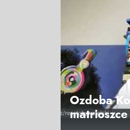
Ozdoba Kow
matrioszce