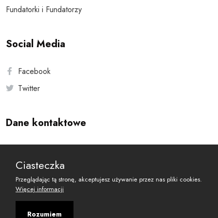
Fundatorki i Fundatorzy
Social Media
Facebook
Twitter
Dane kontaktowe
Andersa 10, 00-201 Warszawa
Ciasteczka
reset@resetobywatelski.pl
Przeglądając tą stronę, akceptujesz używanie przez nas pliki cookies.
Więcej informacji
Rozumiem