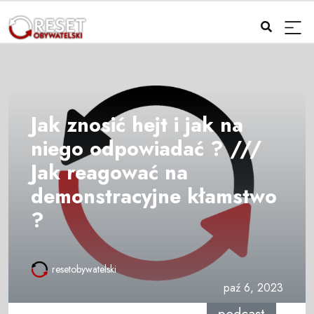
Jak znosić hejt i jak na
niego odpowiadać ? ///
Jak reagować na
demonstracyjne kłamstwo
?
resetobywatelski
paź 6, 2023