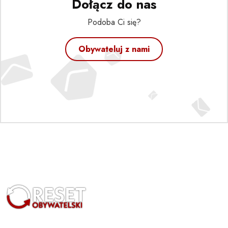
Dołącz do nas
Podoba Ci się?
Obywateluj z nami