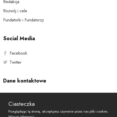
Redakcja
Rozwój i cele
Fundatorki i Fundatorzy
Social Media
Facebook
Twitter
Dane kontaktowe
Andersa 10, 00-201 Warszawa
Ciasteczka
reset@resetobywatelski.pl
Przeglądając tą stronę, akceptujesz używanie przez nas pliki cookies.
Więcej informacji