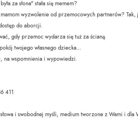
yła za słona" stała się memem?

mamom wyzwolenie od przemocowych partnerów? Tak, jak
ostęp do aborcji.

ować, gdy przemoc wydarza się tuż za ścianą.

 pokój twojego własnego dziecka...

, na wspomnienia i wypowiedzi.

6 411

o słowa i swobodnej myśli, medium tworzone z Wami i dla 