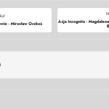
N
kuł
Azja Incognita - Magdalena
wie - Mirosław Oczkoś
B
i