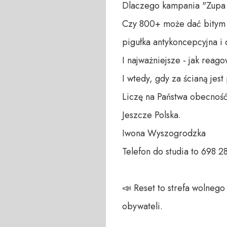
Dlaczego kampania "Zupa b
Czy 800+ może dać bitym 
pigułka antykoncepcyjna i d
I najważniejsze - jak reag
I wtedy, gdy za ścianą jest
Liczę na Państwa obecność
Jeszcze Polska.

Iwona Wyszogrodzka

Telefon do studia to 698 28
📣 Reset to strefa wolneg
obywateli. 
