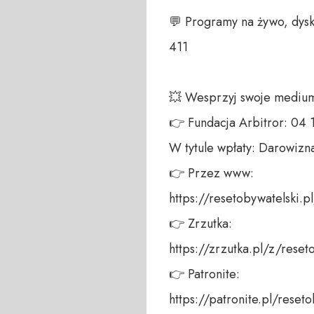
💬 Programy na żywo, dysk
411 

💥 Wesprzyj swoje medium!
👉 Fundacja Arbitror: 04
W tytule wpłaty: Darowizna
👉 Przez www: 

https://resetobywatelski.pl/
👉 Zrzutka: 

https://zrzutka.pl/z/reseto
👉 Patronite: 

https://patronite.pl/reseto