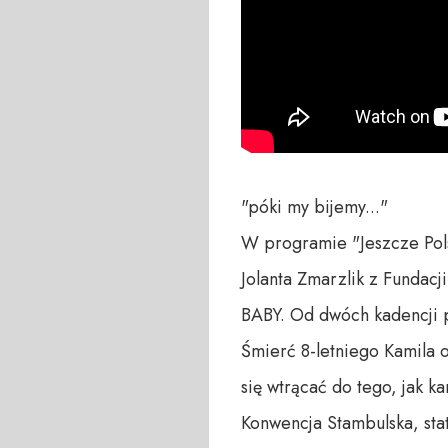
"póki my bijemy..."

W programie "Jeszcze Pol
Jolanta Zmarzlik z Fundacj
BABY. Od dwóch kadencji p
Śmierć 8-letniego Kamila 
się wtrącać do tego, jak k
Konwencja Stambulska, sta