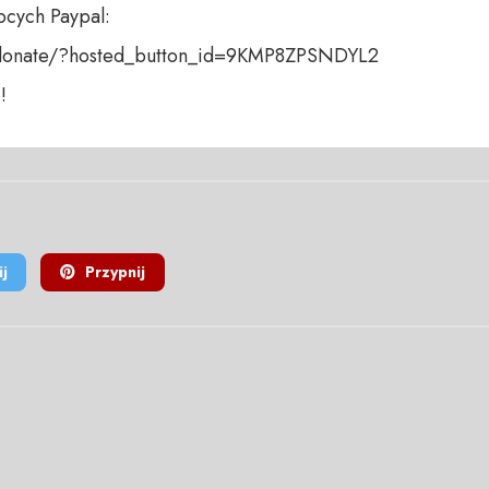
cych Paypal:

donate/?hosted_button_id=9KMP8ZPSNDYL2 

!
j
Przypnij