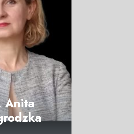
, Anita
grodzka