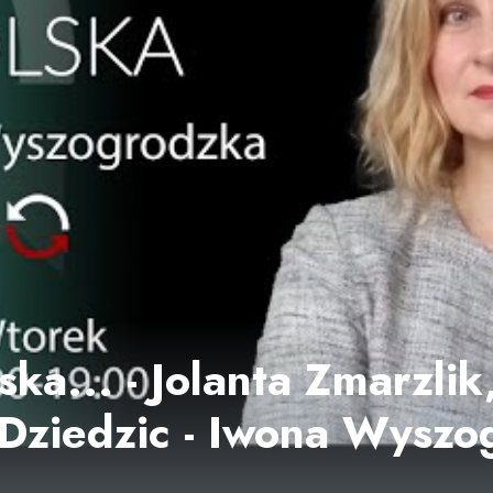
ska... - Jolanta Zmarzlik
Dziedzic - Iwona Wyszo