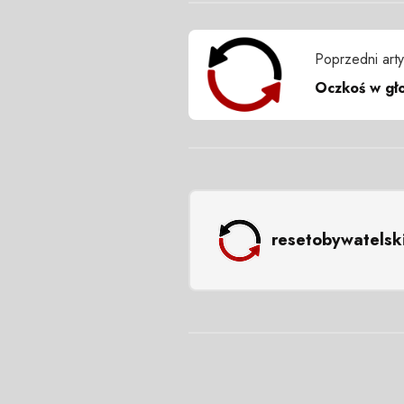
Poprzedni arty
Oczkoś w gło
resetobywatelsk