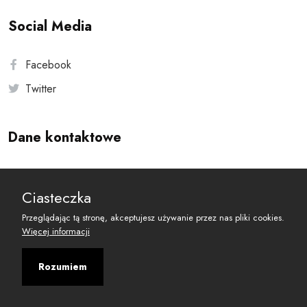
Social Media
Facebook
Twitter
Dane kontaktowe
Andersa 10, 00-201 Warszawa
Ciasteczka
reset@resetobywatelski.pl
Przeglądając tą stronę, akceptujesz używanie przez nas pliki cookies.
Więcej informacji
Rozumiem
©
2026
Fundacja Arbitror