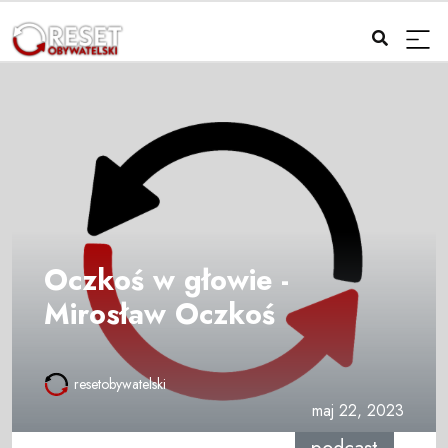
Oczkoś w głowie -
Mirosław Oczkoś
resetobywatelski
maj 22, 2023