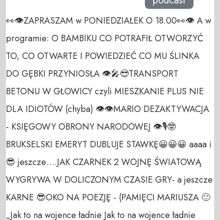
podcast
👀👁️ZAPRASZAM w PONIEDZIAŁEK O 18.00👀👁️ A w
programie: O BAMBIKU CO POTRAFIŁ OTWORZYĆ
TO, CO OTWARTE I POWIEDZIEĆ CO MU ŚLINKA
DO GĘBKI PRZYNIOSŁA 👁️🎤😎TRANSPORT
BETONU W GŁOWICY czyli MIESZKANIE PLUS NIE
DLA IDIOTÓW (chyba) 👁️👁️MARIO DEZAKTYWACJA
- KSIĘGOWY OBRONY NARODOWEJ 👁️🎙️🤓
BRUKSELSKI EMERYT DUBLUJE STAWKĘ😀😀😀 aaaa i
😎 jeszcze….JAK CZARNEK 2 WOJNĘ ŚWIATOWĄ
WYGRYWA W DOLICZONYM CZASIE GRY- a jeszcze
KARNE 😎OKO NA POEZJĘ - (PAMIĘCI MARIUSZA 🙂
„Jak to na wojence ładnie Jak to na wojence ładnie