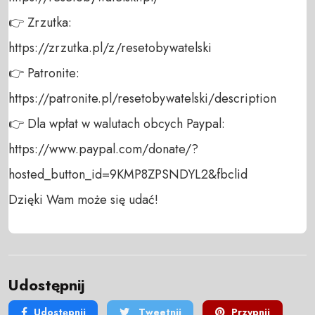
👉 Zrzutka: 

https://zrzutka.pl/z/resetobywatelski 

👉 Patronite: 

https://patronite.pl/resetobywatelski/description

👉 Dla wpłat w walutach obcych Paypal:

https://www.paypal.com/donate/?
hosted_button_id=9KMP8ZPSNDYL2&fbclid

Dzięki Wam może się udać!
Udostępnij
Udostępnij
Tweetnij
Przypnij