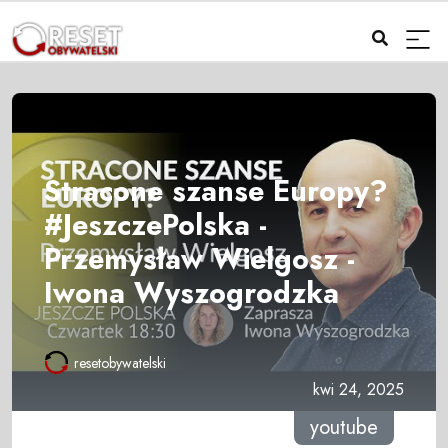
Stracone szanse Europy?
#JeszczePolska -
Przemysław Wielgosz -
Iwona Wyszogrodzka
resetobywatelski
kwi 24, 2025
youtube