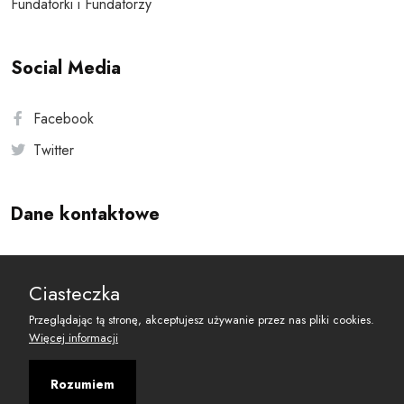
Fundatorki i Fundatorzy
Social Media
Facebook
Twitter
Dane kontaktowe
Andersa 10, 00-201 Warszawa
Ciasteczka
reset@resetobywatelski.pl
Przeglądając tą stronę, akceptujesz używanie przez nas pliki cookies.
Więcej informacji
Rozumiem