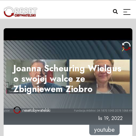
Joanna Scheuring Wielgus
o swojej walce ze
Zbigniewem Ziobro
resetobywatelski
lis 19, 2022
youtube