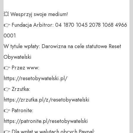
💥 Wesprzyj swoje medium! 

👉 Fundacja Arbitror: 04 1870 1045 2078 1068 4966 
0001 

W tytule wpłaty: Darowizna na cele statutowe Reset 
Obywatelski 

👉 Przez www: 

https://resetobywatelski.pl/ 

👉 Zrzutka: 

https://zrzutka.pl/z/resetobywatelski 

👉 Patronite: 

https://patronite.pl/resetobywatelski

👉 Dla wpłat w walutach obcych Paypal:
