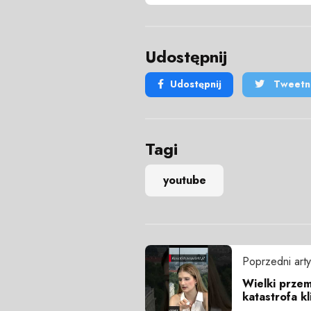
Udostępnij
Udostępnij
Tweetni
Tagi
youtube
Poprzedni arty
Wielki przem
katastrofa kl