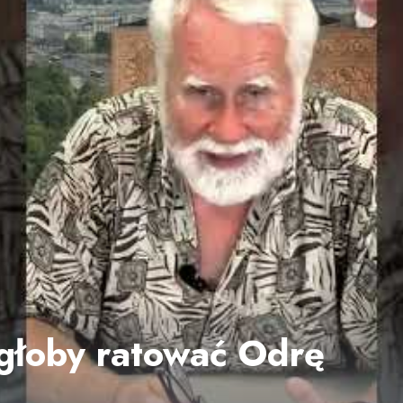
łoby ratować Odrę