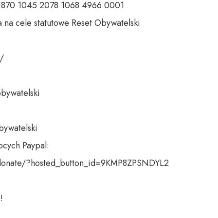
 1870 1045 2078 1068 4966 0001 

 na cele statutowe Reset Obywatelski 

 

bywatelski 

bywatelski

cych Paypal:

donate/?hosted_button_id=9KMP8ZPSNDYL2

!