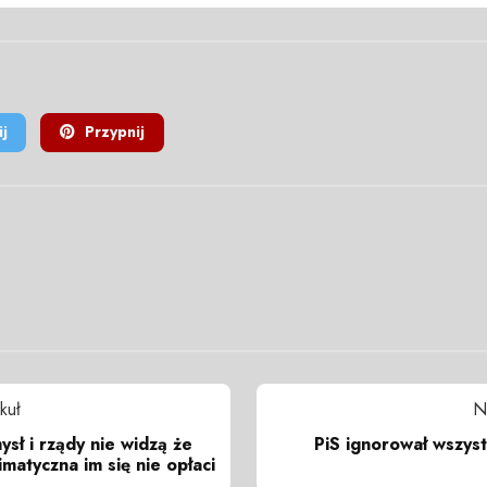
j
Przypnij
kuł
N
ysł i rządy nie widzą że
PiS ignorował wszyst
imatyczna im się nie opłaci