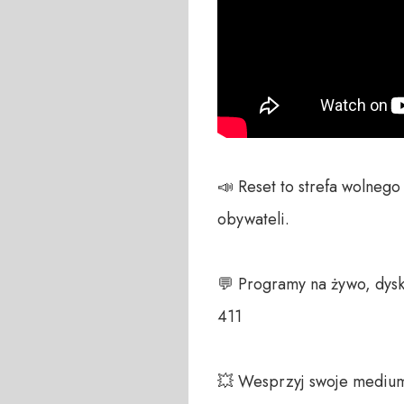
📣 Reset to strefa wolneg
obywateli. 

💬 Programy na żywo, dysk
411 

💥 Wesprzyj swoje medium!