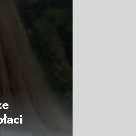
że
płaci