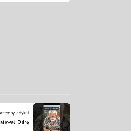
astępny artykuł
atować Odrę