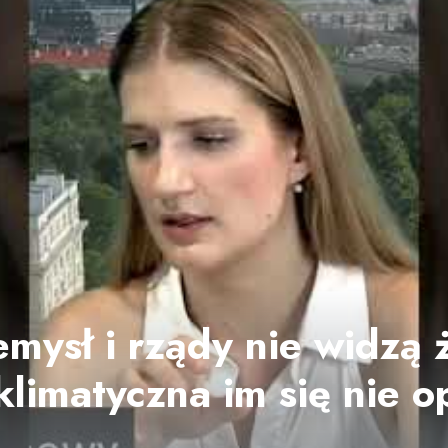
emysł i rządy nie widzą 
klimatyczna im się nie o