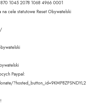
 1870 1045 2078 1068 4966 0001 

 na cele statutowe Reset Obywatelski 

 

bywatelski 

bywatelski

cych Paypal:

donate/?hosted_button_id=9KMP8ZPSNDYL2

!