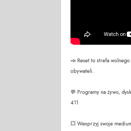
📣 Reset to strefa wolneg
obywateli. 

💬 Programy na żywo, dysk
411 

💥 Wesprzyj swoje medium!