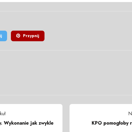
j
Przypnij
kuł
N
y. Wykonanie jak zwykle
KPO pomogłoby r