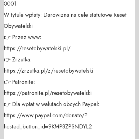
0001 

W tytule wpłaty: Darowizna na cele statutowe Reset 
Obywatelski 

👉 Przez www: 

https://resetobywatelski.pl/ 

👉 Zrzutka: 

https://zrzutka.pl/z/resetobywatelski 

👉 Patronite: 

https://patronite.pl/resetobywatelski

👉 Dla wpłat w walutach obcych Paypal:

https://www.paypal.com/donate/?
hosted_button_id=9KMP8ZPSNDYL2
