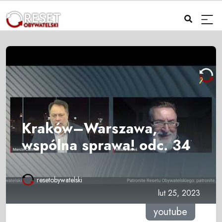
Kraków–Warszawa,
wspólna sprawa! odc. 34
resetobywatelski
lut 25, 2023
youtube