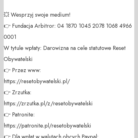
💥 Wesprzyj swoje medium! 

👉 Fundacja Arbitror: 04 1870 1045 2078 1068 4966 
0001 

W tytule wpłaty: Darowizna na cele statutowe Reset 
Obywatelski 

👉 Przez www: 

https://resetobywatelski.pl/ 

👉 Zrzutka: 

https://zrzutka.pl/z/resetobywatelski 

👉 Patronite: 

https://patronite.pl/resetobywatelski

👉 Dla wpłat w walutach obcych Paypal:
