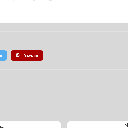
!
j
Przypnij
N