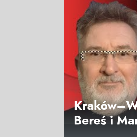
Kraków–Wa
Bereś i Mar