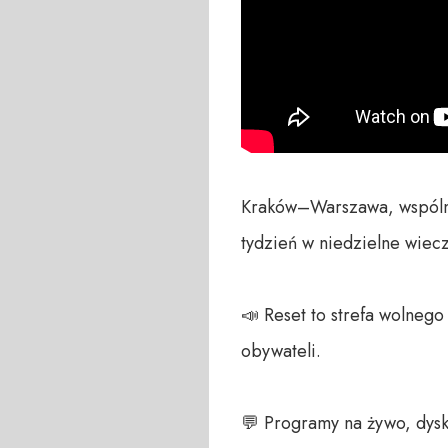
Kraków–Warszawa, wspólna s
tydzień w niedzielne wiec
📣 Reset to strefa wolneg
obywateli. 

💬 Programy na żywo, dysk