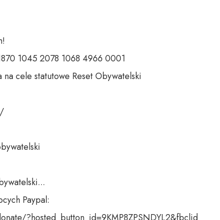
 

 1870 1045 2078 1068 4966 0001 

 na cele statutowe Reset Obywatelski 

 

bywatelski 

ywatelski...

cych Paypal:

donate/?hosted_button_id=9KMP8ZPSNDYL2&fbclid
