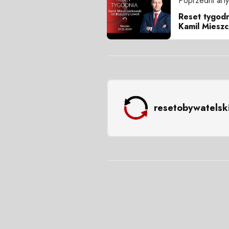
Poprzedni arty
Reset tygodn
Kamil Miesz
resetobywatelsk