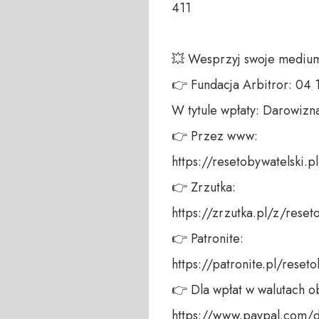
411 

💥 Wesprzyj swoje medium!
👉 Fundacja Arbitror: 04
W tytule wpłaty: Darowizna
👉 Przez www: 

https://resetobywatelski.pl/
👉 Zrzutka: 

https://zrzutka.pl/z/reseto
👉 Patronite: 

https://patronite.pl/resetob
👉 Dla wpłat w walutach ob
https://www.paypal.com/