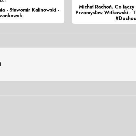
kuł
Michał Rachoń. Co łączy 
ia - Sławomir Kalinowski -
Przemysław Witkowski - T
czankowsk
#Dochod
i